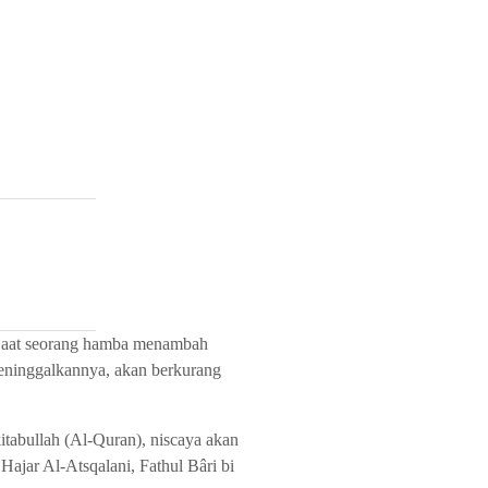
. Saat seorang hamba menambah
meninggalkannya, akan berkurang
tabullah (Al-Quran), niscaya akan
ajar Al-Atsqalani, Fathul Bâri bi