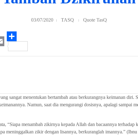
03/07/2020
TASQ
Quote TasQ
S
E
h
m
a
r
e
r yang sangat menentukan bertambah atau berkurangnya keimanan diri
 keimanannya. Namun, saat dia mengurangi dosisnya, apalagi sampai 
ta, “Siapa menambah zikirnya kepada Allah dan bacaannya terhadap ki
a meninggalkan zikir dengan lisannya, berkuranglah imannya.” (Ibnu H