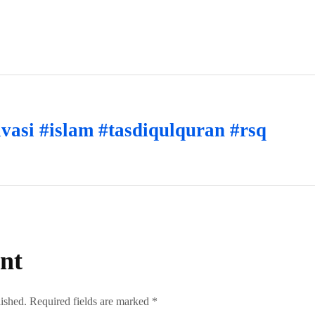
vasi #islam #tasdiqulquran #rsq
nt
lished. Required fields are marked *