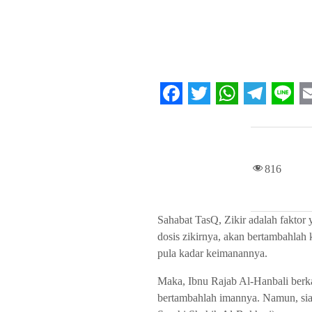
F
T
W
T
L
a
w
h
e
i
c
i
a
l
n
a
816
e
t
t
e
e
i
b
t
s
g
l
Sahabat TasQ, Zikir adalah fakto
o
e
A
r
dosis zikirnya, akan bertambahlah
o
r
p
a
pula kadar keimanannya.
k
p
m
Maka, Ibnu Rajab Al-Hanbali berka
bertambahlah imannya. Namun, siap