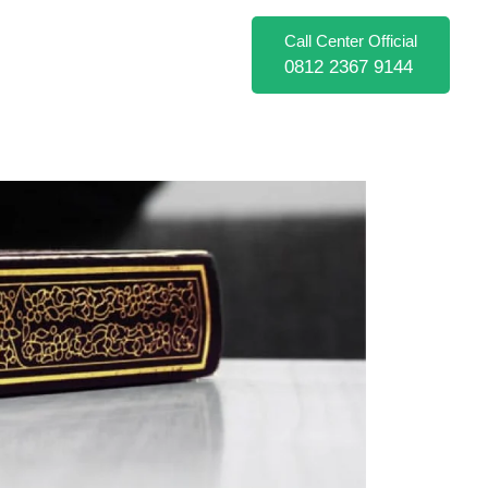
Call Center Official
0812 2367 9144