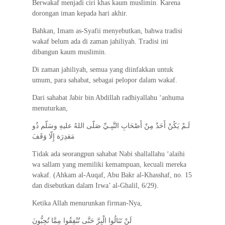
Berwakaf menjadi ciri khas kaum muslimin. Karena
o
e
A
r
dorongan iman kepada hari akhir.
o
r
p
a
Bahkan, Imam as-Syafii menyebutkan, bahwa tradisi
k
p
m
wakaf belum ada di zaman jahiliyah. Tradisi ini
dibangun kaum muslimin.
Di zaman jahiliyah, semua yang diinfakkan untuk
umum, para sahabat, sebagai pelopor dalam wakaf.
Dari sahabat Jabir bin Abdillah radhiyallahu ‘anhuma
menuturkan,
لَـمْ يَكُنْ أَحَدٌ مِنْ أَصْحَابِ النَّبِـيِّ صَلّى اللهُ عليهِ وسَلّم ذُو
مَقدِرَة إِلّا وَقَفَ
Tidak ada seorangpun sahabat Nabi shallallahu ‘alaihi
wa sallam yang memiliki kemampuan, kecuali mereka
wakaf. (Ahkam al-Auqaf, Abu Bakr al-Khasshaf, no. 15
dan disebutkan dalam Irwa’ al-Ghalil, 6/29).
Ketika Allah menurunkan firman-Nya,
لَنْ تَنَالُوا الْبِرَّ حَتَّى تُنْفِقُوا مِمَّا تُحِبُّونَ