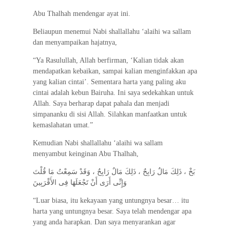
Abu Thalhah mendengar ayat ini.
Beliaupun menemui Nabi shallallahu ‘alaihi wa sallam
dan menyampaikan hajatnya,
“Ya Rasulullah, Allah berfirman, ‘Kalian tidak akan
mendapatkan kebaikan, sampai kalian menginfakkan apa
yang kalian cintai’. Sementara harta yang paling aku
cintai adalah kebun Bairuha. Ini saya sedekahkan untuk
Allah. Saya berharap dapat pahala dan menjadi
simpananku di sisi Allah. Silahkan manfaatkan untuk
kemaslahatan umat.”
Kemudian Nabi shallallahu ‘alaihi wa sallam
menyambut keinginan Abu Thalhah,
بَخْ ، ذَلِكَ مَالٌ رَابِحٌ ، ذَلِكَ مَالٌ رَابِحٌ ، وَقَدْ سَمِعْتُ مَا قُلْتَ
وَإِنِّى أَرَى أَنْ تَجْعَلَهَا فِى الأَقْرَبِينَ
“Luar biasa, itu kekayaan yang untungnya besar… itu
harta yang untungnya besar. Saya telah mendengar apa
yang anda harapkan. Dan saya menyarankan agar