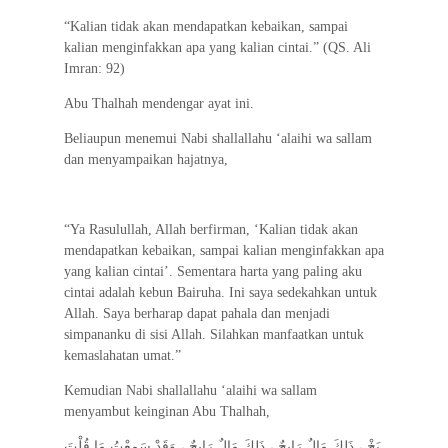
“Kalian tidak akan mendapatkan kebaikan, sampai
kalian menginfakkan apa yang kalian cintai.” (QS. Ali
Imran: 92)
Abu Thalhah mendengar ayat ini.
Beliaupun menemui Nabi shallallahu ‘alaihi wa sallam
dan menyampaikan hajatnya,
“Ya Rasulullah, Allah berfirman, ‘Kalian tidak akan
mendapatkan kebaikan, sampai kalian menginfakkan apa
yang kalian cintai’. Sementara harta yang paling aku
cintai adalah kebun Bairuha. Ini saya sedekahkan untuk
Allah. Saya berharap dapat pahala dan menjadi
simpananku di sisi Allah. Silahkan manfaatkan untuk
kemaslahatan umat.”
Kemudian Nabi shallallahu ‘alaihi wa sallam
menyambut keinginan Abu Thalhah,
بَخْ ، ذَلِكَ مَالٌ رَابِحٌ ، ذَلِكَ مَالٌ رَابِحٌ ، وَقَدْ سَمِعْتُ مَا قُلْتَ