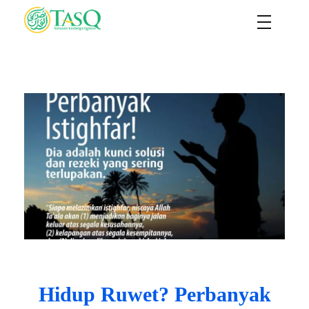
TASQ
Yayasan Tasdiqul Quran
Hidup Ruwet? Perbanyak