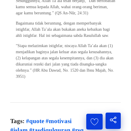
Sesungguhnya, Allah Ta’ala telah berjanji, “Dan bertobatlah
kamu semua kepada Allah, wahai orang-orang beriman,
agar kamu beruntung.” (QS An-Nûr, 24:31)
Bagaimana tidak beruntung, dengan memperbanyak
istighfar, Allah Ta’ala akan bukakan aneka kebaikan bagi
ahli istighfar. Hal ini sebagaimana sabda Rasulullah saw.
“Siapa melazimkan istighfar, niscaya Allah Ta’ala akan (1)
menjadikan baginya jalan keluar atas segala kesusahannya,
(2) kelapangan atas segala kesempitannya, dan (3) dia akan
dikaruniai rezeki dari jalan yang tiada disangka-sangka
olehnya.” (HR Abu Dawud, No. 1520 dan Ibnu Majah, No.
3951)
Tags:
#quote #motivasi
#islam #tasdiqulquran #rsq