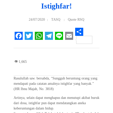
Istighfar!
24/07/2020
TASQ
Quote RSQ
S
F
T
W
T
L
E
h
a
w
h
e
i
m
a
c
i
a
l
n
a
r
1,665
e
t
t
e
e
i
e
b
t
s
g
l
Rasulullah saw. bersabda, “Sungguh beruntung orang yang
o
e
A
r
mendapati pada catatan amalnya istighfar yang banyak.”
(HR Ibnu Majah, No. 3818)
o
r
p
a
Artinya, selain dapat menghapus dan menutupi akibat buruk
k
p
m
dari dosa, istighfar pun dapat mendatangkan aneka
keberuntungan dalam hidup.