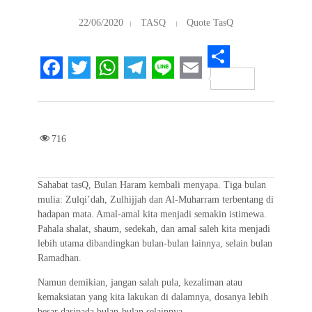
22/06/2020
TASQ
Quote TasQ
S
F
T
W
T
L
E
h
a
w
h
e
i
m
a
c
i
a
l
n
a
r
716
e
t
t
e
e
i
e
b
t
s
g
l
Sahabat tasQ, Bulan Haram kembali menyapa. Tiga bulan
o
e
A
r
mulia: Zulqi’dah, Zulhijjah dan Al-Muharram terbentang di
hadapan mata. Amal-amal kita menjadi semakin istimewa.
o
r
p
a
Pahala shalat, shaum, sedekah, dan amal saleh kita menjadi
k
p
m
lebih utama dibandingkan bulan-bulan lainnya, selain bulan
Ramadhan.
Namun demikian, jangan salah pula, kezaliman atau
kemaksiatan yang kita lakukan di dalamnya, dosanya lebih
besar daripada bulan-bulan selainnya.