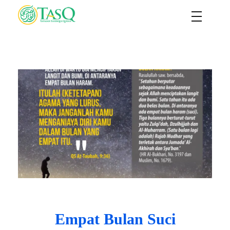
TASQ
Yayasan Tasdiqul Quran
Empat Bulan Suci