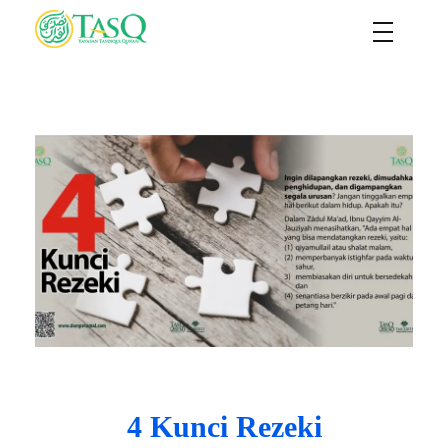
TASQ
Yayasan Tasdiqul Quran
4 Kunci Rezeki