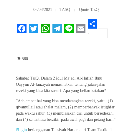
06/08/2021
TASQ
Quote TasQ
S
F
T
W
T
L
E
h
a
w
h
e
i
m
a
c
i
a
l
n
a
r
560
e
t
t
e
e
i
e
b
t
s
g
l
Sahabat TasQ, Dalam Zâdul Ma’ad, Al-Hafizh Ibnu
o
e
A
r
Qayyim Al-Jauziyah menasihatkan tentang jalan-jalan
rezeki yang bisa kita susuri. Apa yang beliau katakan?
o
r
p
a
“Ada empat hal yang bisa mendatangkan rezeki, yaitu: (1)
k
p
m
qiyamullail atau shalat malam, (2) memperbanyak istighfar
pada waktu sahur, (3) membiasakan diri untuk bersedekah,
dan (4) senantiasa berzikir pada awal pagi dan petang hari.”
#Ingin
berlangganan Tausiyah Harian dari Team Tasdiqul