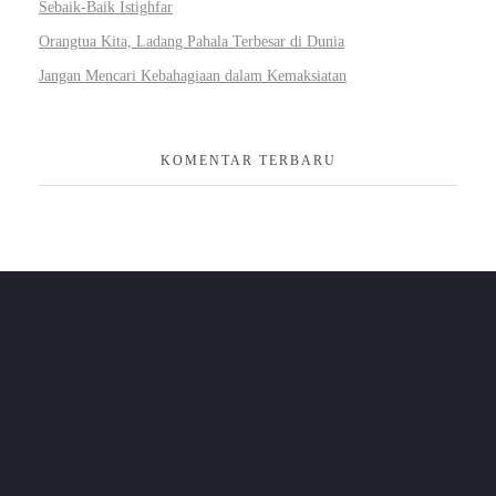
Sebaik-Baik Istighfar
Orangtua Kita, Ladang Pahala Terbesar di Dunia
Jangan Mencari Kebahagiaan dalam Kemaksiatan
KOMENTAR TERBARU