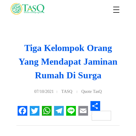
TASQ
Yayasan Tasdiqul Quran
Tiga Kelompok Orang
Yang Mendapat Jaminan
Rumah Di Surga
07/10/2021
TASQ
Quote TasQ
S
F
T
W
T
L
E
h
a
w
h
e
i
m
a