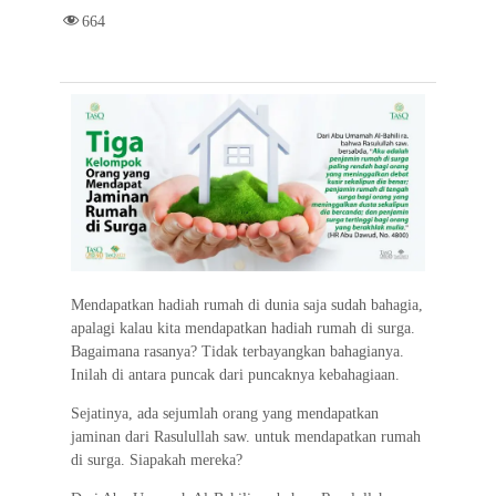
c
i
a
l
n
a
r
664
e
t
t
e
e
i
e
b
t
s
g
l
o
e
A
r
o
r
p
a
k
p
m
Mendapatkan hadiah rumah di dunia saja sudah bahagia,
apalagi kalau kita mendapatkan hadiah rumah di surga.
Bagaimana rasanya? Tidak terbayangkan bahagianya.
Inilah di antara puncak dari puncaknya kebahagiaan.
Sejatinya, ada sejumlah orang yang mendapatkan
jaminan dari Rasulullah saw. untuk mendapatkan rumah
di surga. Siapakah mereka?