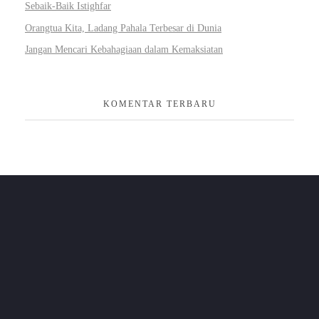
Sebaik-Baik Istighfar
Orangtua Kita, Ladang Pahala Terbesar di Dunia
Jangan Mencari Kebahagiaan dalam Kemaksiatan
KOMENTAR TERBARU