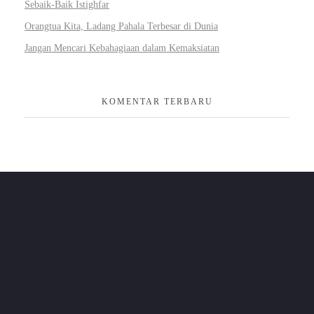
Sebaik-Baik Istighfar
Orangtua Kita, Ladang Pahala Terbesar di Dunia
Jangan Mencari Kebahagiaan dalam Kemaksiatan
KOMENTAR TERBARU