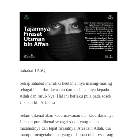
e
t
t
e
e
i
e
b
t
s
g
l
o
e
A
r
o
r
p
a
k
p
m
Sahabat TASQ,
Setiap sahabat memiliki keutamannya masing-masing
sebagai buah dari ketaatan dan kecintaannya kepada
Allah dan rasul-Nya. Hal ini berlaku pula pada sosok
Utsman bin Affan ra.
Selain dikenal akan kedermawanan dan kecerdasannya,
Utsman pun dikenal sebagai sosok yang tajam
matahatinya dan tepat firasatnya. Atas izin Allah, dia
mampu mengetahui apa yang disimpan oleh seseorang