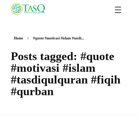
TASQ
Yayasan Tasdiqul Quran
Home
#quote #motivasi #islam #tasdi...
Posts tagged: #quote
#motivasi #islam
#tasdiqulquran #fiqih
#qurban