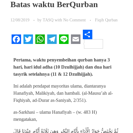
Batas waktu BerQurban
12/08/2019
by
TASQ
with
No Comment
Fiqih Qurban
S
F
T
W
T
L
E
h
a
w
h
e
i
m
Pertama, waktu penyembeihan qurban hanya 3
a
c
i
a
l
n
a
hari, hari idul adha (10 Dzulhijjah) dan dua hari
r
tasyrik setelahnya (11 & 12 Dzulhijjah).
e
t
t
e
e
i
e
b
t
s
g
l
Ini adalah pendapat mayoritas ulama, diantaranya
Hanafiyah, Malikiyah, dan hambali. (al-Mausu’ah al-
o
e
A
r
Fiqhiyah, ad-Durar as-Saniyah, 2/351).
o
r
p
a
as-Sarkhasi – ulama Hanafiyah – (w. 483 H)
k
p
m
mengatakan,
ثُمَّ يَخْتَصُّ جَوَازُ الْأَدَاءِ بِأَيَّامِ النَّحْرِ وَهِيَ ثَلَاثَةُ أَيَّامٍ عِنْدَنَا قَالَ