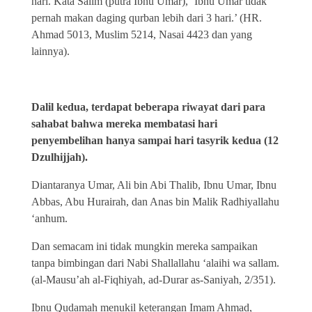
hari. Kata Salim (putra Ibnu Umar), ‘Ibnu Umar tidak
pernah makan daging qurban lebih dari 3 hari.’ (HR.
Ahmad 5013, Muslim 5214, Nasai 4423 dan yang
lainnya).
Dalil kedua, terdapat beberapa riwayat dari para
sahabat bahwa mereka membatasi hari
penyembelihan hanya sampai hari tasyrik kedua (12
Dzulhijjah).
Diantaranya Umar, Ali bin Abi Thalib, Ibnu Umar, Ibnu
Abbas, Abu Hurairah, dan Anas bin Malik Radhiyallahu
‘anhum.
Dan semacam ini tidak mungkin mereka sampaikan
tanpa bimbingan dari Nabi Shallallahu ‘alaihi wa sallam.
(al-Mausu’ah al-Fiqhiyah, ad-Durar as-Saniyah, 2/351).
Ibnu Qudamah menukil keterangan Imam Ahmad,