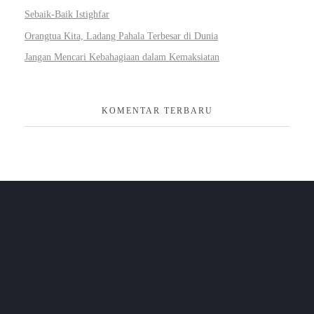
Sebaik-Baik Istighfar
Orangtua Kita, Ladang Pahala Terbesar di Dunia
Jangan Mencari Kebahagiaan dalam Kemaksiatan
KOMENTAR TERBARU