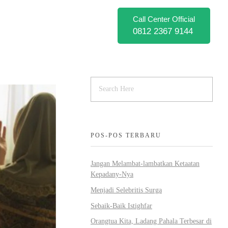
Call Center Official
0812 2367 9144
POS-POS TERBARU
Jangan Melambat-lambatkan Ketaatan
Kepadany-Nya
Menjadi Selebritis Surga
Sebaik-Baik Istighfar
Orangtua Kita, Ladang Pahala Terbesar di