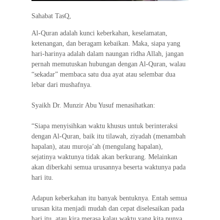
Sahabat TasQ,
Al-Quran adalah kunci keberkahan, keselamatan,
ketenangan, dan beragam kebaikan. Maka, siapa yang
hari-harinya adalah dalam naungan ridha Allah, jangan
pernah memutuskan hubungan dengan Al-Quran, walau
“sekadar” membaca satu dua ayat atau selembar dua
lebar dari mushafnya.
Syaikh Dr. Munzir Abu Yusuf menasihatkan:
“Siapa menyisihkan waktu khusus untuk berinteraksi
dengan Al-Quran, baik itu tilawah, ziyadah (menambah
hapalan), atau muroja’ah (mengulang hapalan),
sejatinya waktunya tidak akan berkurang. Melainkan
akan diberkahi semua urusannya beserta waktunya pada
hari itu.
Adapun keberkahan itu banyak bentuknya. Entah semua
urusan kita menjadi mudah dan cepat diselesaikan pada
hari itu, atau kira merasa kalau waktu yang kita punya