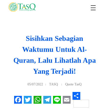
TASQ
Yayasan Tasdiqul Quran
Sisihkan Sebagian
Waktumu Untuk Al-
Quran, Lalu Lihatlah Apa
Yang Terjadi!
05/07/2022
TASQ
Quote TasQ
S
F
T
W
T
L
E