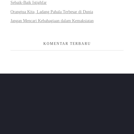
Sebaik-Baik Istighfar
Orangtua Kita, Ladang Pahala Terbesar di Dunia
Jangan Mencari Kebahagiaan dalam Kemaksiatan
KOMENTAR TERBARU