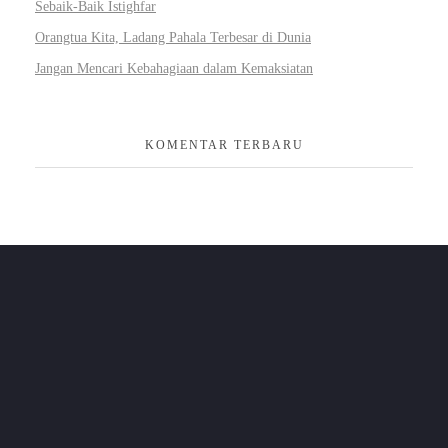
Sebaik-Baik Istighfar
Orangtua Kita, Ladang Pahala Terbesar di Dunia
Jangan Mencari Kebahagiaan dalam Kemaksiatan
KOMENTAR TERBARU