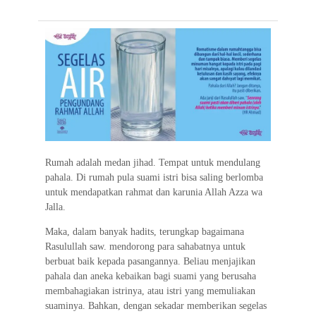
e
t
t
e
e
i
e
b
t
s
g
l
o
e
A
r
o
r
p
a
k
p
m
Rumah adalah medan jihad. Tempat untuk mendulang
pahala. Di rumah pula suami istri bisa saling berlomba
untuk mendapatkan rahmat dan karunia Allah Azza wa
Jalla.
Maka, dalam banyak hadits, terungkap bagaimana
Rasulullah saw. mendorong para sahabatnya untuk
berbuat baik kepada pasangannya. Beliau menjajikan
pahala dan aneka kebaikan bagi suami yang berusaha
membahagiakan istrinya, atau istri yang memuliakan
suaminya. Bahkan, dengan sekadar memberikan segelas