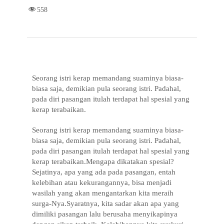
c
i
a
l
n
a
r
558
e
t
t
e
e
i
e
b
t
s
g
l
o
e
A
r
o
r
p
a
Seorang istri kerap memandang suaminya biasa-
k
p
m
biasa saja, demikian pula seorang istri. Padahal,
pada diri pasangan itulah terdapat hal spesial yang
kerap terabaikan.
Seorang istri kerap memandang suaminya biasa-
biasa saja, demikian pula seorang istri. Padahal,
pada diri pasangan itulah terdapat hal spesial yang
kerap terabaikan.Mengapa dikatakan spesial?
Sejatinya, apa yang ada pada pasangan, entah
kelebihan atau kekurangannya, bisa menjadi
wasilah yang akan mengantarkan kita meraih
surga-Nya.Syaratnya, kita sadar akan apa yang
dimiliki pasangan lalu berusaha menyikapinya