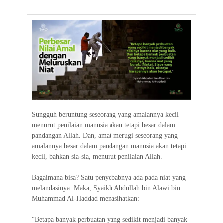
e
t
t
e
e
i
e
b
t
s
g
l
o
e
A
r
o
r
p
a
k
p
m
Sungguh beruntung seseorang yang amalannya kecil
menurut penilaian manusia akan tetapi besar dalam
pandangan Allah. Dan, amat merugi seseorang yang
amalannya besar dalam pandangan manusia akan tetapi
kecil, bahkan sia-sia, menurut penilaian Allah.
Bagaimana bisa? Satu penyebabnya ada pada niat yang
melandasinya. Maka, Syaikh Abdullah bin Alawi bin
Muhammad Al-Haddad menasihatkan:
“Betapa banyak perbuatan yang sedikit menjadi banyak