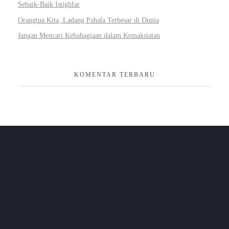
Sebaik-Baik Istighfar
Orangtua Kita, Ladang Pahala Terbesar di Dunia
Jangan Mencari Kebahagiaan dalam Kemaksiatan
KOMENTAR TERBARU