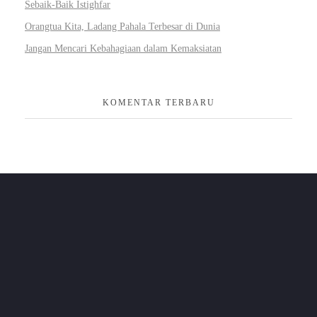
Sebaik-Baik Istighfar
Orangtua Kita, Ladang Pahala Terbesar di Dunia
Jangan Mencari Kebahagiaan dalam Kemaksiatan
KOMENTAR TERBARU