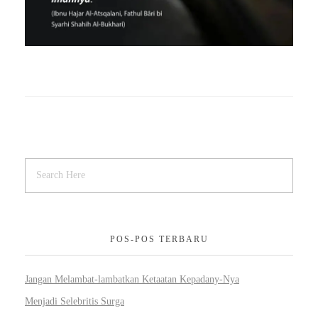
POS-POS TERBARU
Jangan Melambat-lambatkan Ketaatan Kepadany-Nya
Menjadi Selebritis Surga