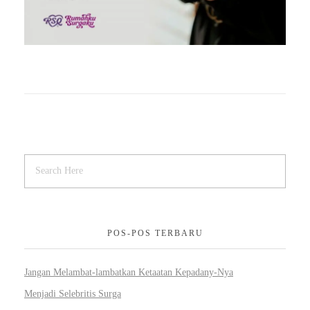
POS-POS TERBARU
Jangan Melambat-lambatkan Ketaatan Kepadany-Nya
Menjadi Selebritis Surga