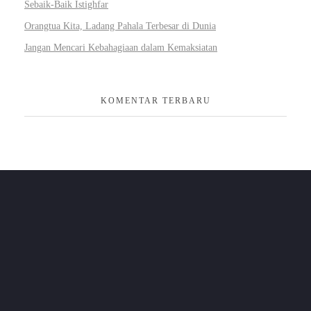
Sebaik-Baik Istighfar
Orangtua Kita, Ladang Pahala Terbesar di Dunia
Jangan Mencari Kebahagiaan dalam Kemaksiatan
KOMENTAR TERBARU