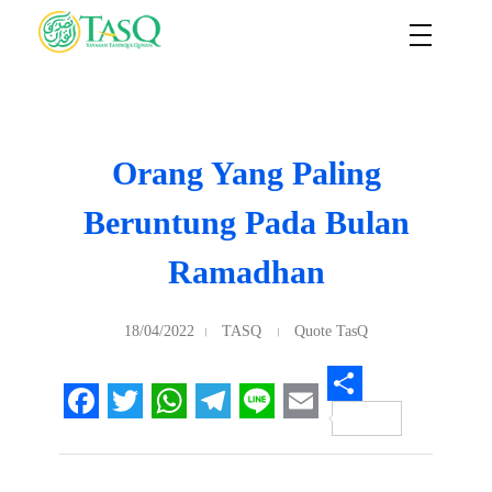
TASQ
Yayasan Tasdiqul Quran
Orang Yang Paling
Beruntung Pada Bulan
Ramadhan
18/04/2022
TASQ
Quote TasQ
S
F
T
W
T
L
E
h
a
w
h
e
i
m
a