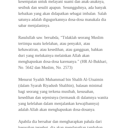
kesempatan untuk melayani suami dan anak-anaknya,
sesibuk dan sesulit apapun. Sesungguhnya, ada banyak
kebaikan yang akan didapatkan sebagai imbalan. Salah
satunya adalah digugurkannya dosa-dosa manakala dia
sabar menjalaninya.
Rasulullah saw. bersabda, “Tidaklah seorang Muslim
tertimpa suatu kelelahan, atau penyakit, atau
kehawatiran, atau kesedihan, atau gangguan, bahkan
duri yang melukainya melainkan Allah akan
menghapuskan dosa-dosa karenanya.” (HR Al-Bukhari,
No. 5642 dan Muslim, No. 2573)
Menurut Syaikh Muhammad bin Shalih Al-Utsaimin
(dalam Syarah Riyadush Shalihin), balasan minimal
bagi seorang yang terkena musibah, kesusahan,
kesedihan dan sejenisnya (termasuk di dalamnya wanita
yang kelelahan dalam menjalankan kewajibannya)
adalah Allah akan menghapuskan dosa-dosanya.
Apabila dia bersabar dan mengharapkan pahala dari
kesusahan tersebut, dia akan mendapatkan tambahan