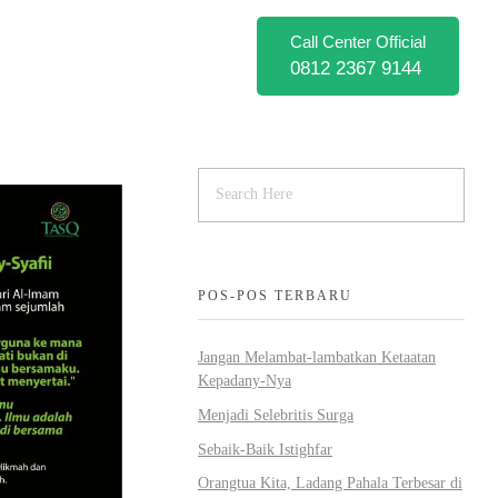
Call Center Official
0812 2367 9144
POS-POS TERBARU
Jangan Melambat-lambatkan Ketaatan
Kepadany-Nya
Menjadi Selebritis Surga
Sebaik-Baik Istighfar
Orangtua Kita, Ladang Pahala Terbesar di