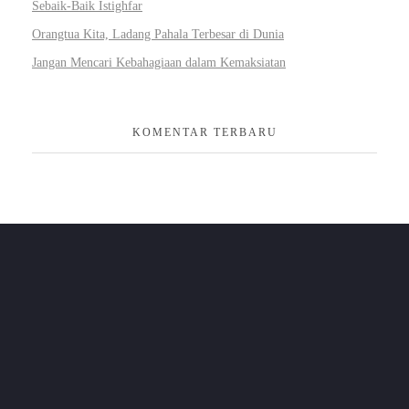
Sebaik-Baik Istighfar
Orangtua Kita, Ladang Pahala Terbesar di Dunia
Jangan Mencari Kebahagiaan dalam Kemaksiatan
KOMENTAR TERBARU