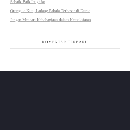
Sebaik-Baik Istighfar
Orangtua Kita, Ladang Pahala Terbesar di Dunia
Jangan Mencari Kebahagiaan dalam Kemaksiatan
KOMENTAR TERBARU