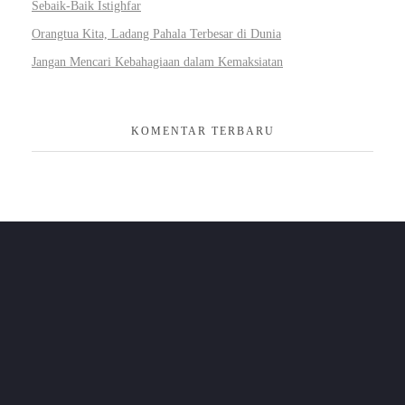
Sebaik-Baik Istighfar
Orangtua Kita, Ladang Pahala Terbesar di Dunia
Jangan Mencari Kebahagiaan dalam Kemaksiatan
KOMENTAR TERBARU