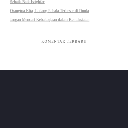
Sebaik-Baik Istighfar
Orangtua Kita, Ladang Pahala Terbesar di Dunia
Jangan Mencari Kebahagiaan dalam Kemaksiatan
KOMENTAR TERBARU