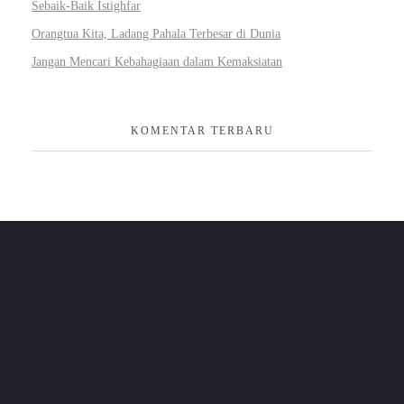
Sebaik-Baik Istighfar
Orangtua Kita, Ladang Pahala Terbesar di Dunia
Jangan Mencari Kebahagiaan dalam Kemaksiatan
KOMENTAR TERBARU