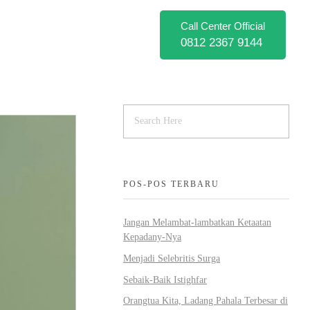
Call Center Official
0812 2367 9144
POS-POS TERBARU
Jangan Melambat-lambatkan Ketaatan
Kepadany-Nya
Menjadi Selebritis Surga
Sebaik-Baik Istighfar
Orangtua Kita, Ladang Pahala Terbesar di