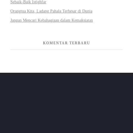
Sebaik-Baik Istighfar
Orangtua Kita, Ladang Pahala Terbesar di Dunia
Jangan Mencari Kebahagiaan dalam Kemaksiatan
KOMENTAR TERBARU