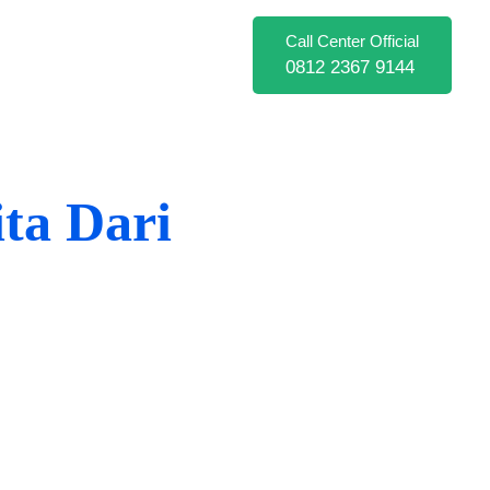
Call Center Official
0812 2367 9144
ta Dari