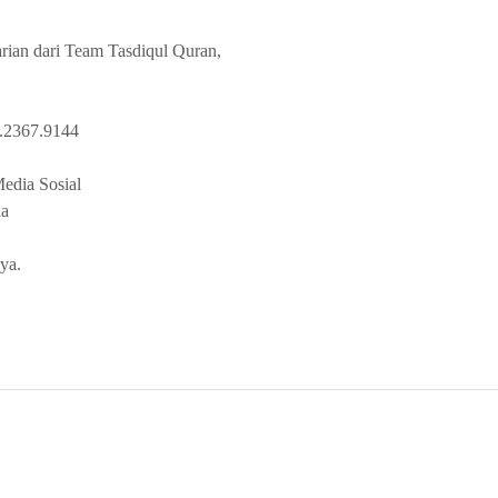
rian dari Team Tasdiqul Quran,
2367.9144
edia Sosial
ia
ya.