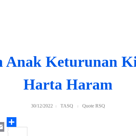
h Anak Keturunan Ki
Harta Haram
30/12/2022
TASQ
Quote RSQ
S