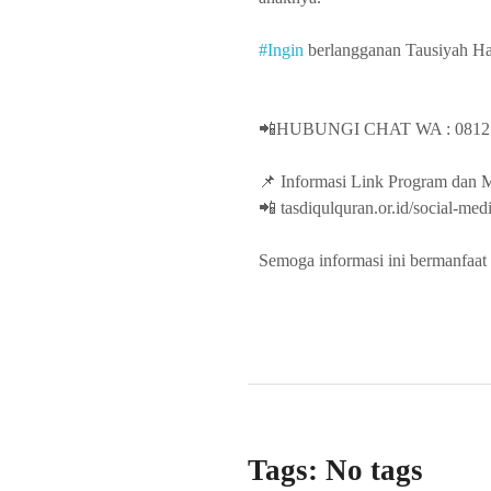
#Ingin
berlangganan Tausiyah Ha
📲HUBUNGI CHAT WA : 0812.
📌 Informasi Link Program dan M
📲 tasdiqulquran.or.id/social-med
Semoga informasi ini bermanfaat 
Tags: No tags