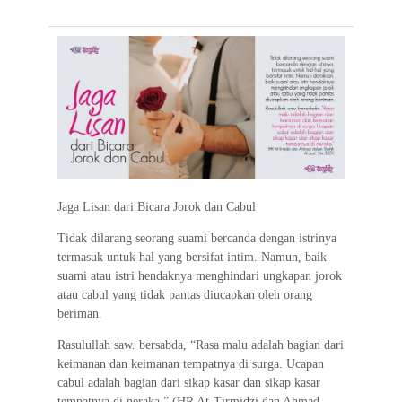
e
t
t
e
e
i
e
b
t
s
g
l
o
e
A
r
o
r
p
a
k
p
m
Jaga Lisan dari Bicara Jorok dan Cabul
Tidak dilarang seorang suami bercanda dengan istrinya
termasuk untuk hal yang bersifat intim. Namun, baik
suami atau istri hendaknya menghindari ungkapan jorok
atau cabul yang tidak pantas diucapkan oleh orang
beriman.
Rasulullah saw. bersabda, “Rasa malu adalah bagian dari
keimanan dan keimanan tempatnya di surga. Ucapan
cabul adalah bagian dari sikap kasar dan sikap kasar
tempatnya di neraka.” (HR At-Tirmidzi dan Ahmad,