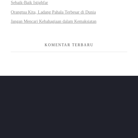
Sebaik-Baik Istighfar
Orangtua Kita, Ladang Pahala Terbesar di Dunia
Jangan Mencari Kebahagiaan dalam Kemaksiatan
KOMENTAR TERBARU