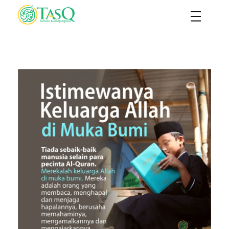
TASQ
Yayasan Tasdiqul Quran