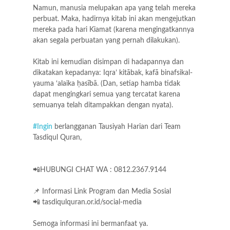
Namun, manusia melupakan apa yang telah mereka
perbuat. Maka, hadirnya kitab ini akan mengejutkan
mereka pada hari Kiamat (karena mengingatkannya
akan segala perbuatan yang pernah dilakukan).
Kitab ini kemudian disimpan di hadapannya dan
dikatakan kepadanya: Iqra’ kitābak, kafā binafsikal-
yauma ‘alaika ḥasībā. (Dan, setiap hamba tidak
dapat mengingkari semua yang tercatat karena
semuanya telah ditampakkan dengan nyata).
#Ingin
berlangganan Tausiyah Harian dari Team
Tasdiqul Quran,
📲HUBUNGI CHAT WA : 0812.2367.9144
📌 Informasi Link Program dan Media Sosial
📲 tasdiqulquran.or.id/social-media
Semoga informasi ini bermanfaat ya.