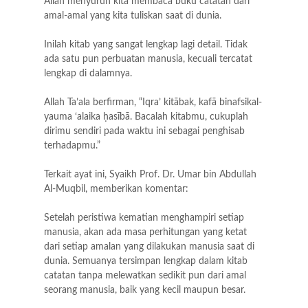
Allah menyuruh kita membaca buku catatan dari
amal-amal yang kita tuliskan saat di dunia.
Inilah kitab yang sangat lengkap lagi detail. Tidak
ada satu pun perbuatan manusia, kecuali tercatat
lengkap di dalamnya.
Allah Ta’ala berfirman, “Iqra’ kitābak, kafā binafsikal-
yauma ‘alaika ḥasībā. Bacalah kitabmu, cukuplah
dirimu sendiri pada waktu ini sebagai penghisab
terhadapmu.”
Terkait ayat ini, Syaikh Prof. Dr. Umar bin Abdullah
Al-Muqbil, memberikan komentar:
Setelah peristiwa kematian menghampiri setiap
manusia, akan ada masa perhitungan yang ketat
dari setiap amalan yang dilakukan manusia saat di
dunia. Semuanya tersimpan lengkap dalam kitab
catatan tanpa melewatkan sedikit pun dari amal
seorang manusia, baik yang kecil maupun besar.