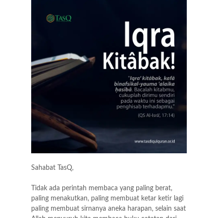
o
e
A
r
o
r
p
a
k
p
m
Sahabat TasQ,
Tidak ada perintah membaca yang paling berat,
paling menakutkan, paling membuat ketar ketir lagi
paling membuat sirnanya aneka harapan, selain saat