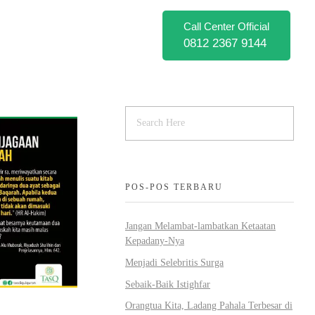
Call Center Official
0812 2367 9144
POS-POS TERBARU
Jangan Melambat-lambatkan Ketaatan
Kepadany-Nya
Menjadi Selebritis Surga
Sebaik-Baik Istighfar
Orangtua Kita, Ladang Pahala Terbesar di