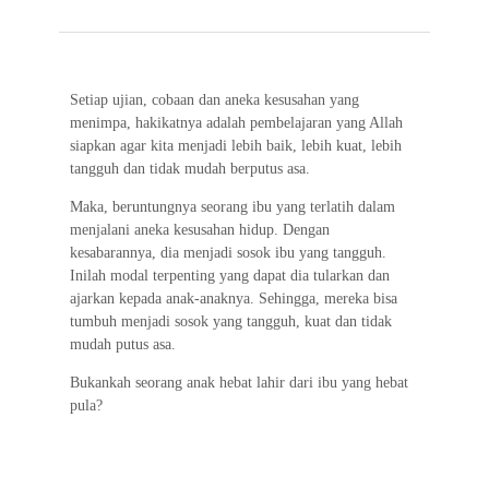
e
t
t
e
e
i
e
b
t
s
g
l
o
e
A
r
o
r
p
a
Setiap ujian, cobaan dan aneka kesusahan yang
menimpa, hakikatnya adalah pembelajaran yang Allah
k
p
m
siapkan agar kita menjadi lebih baik, lebih kuat, lebih
tangguh dan tidak mudah berputus asa.
Maka, beruntungnya seorang ibu yang terlatih dalam
menjalani aneka kesusahan hidup. Dengan
kesabarannya, dia menjadi sosok ibu yang tangguh.
Inilah modal terpenting yang dapat dia tularkan dan
ajarkan kepada anak-anaknya. Sehingga, mereka bisa
tumbuh menjadi sosok yang tangguh, kuat dan tidak
mudah putus asa.
Bukankah seorang anak hebat lahir dari ibu yang hebat
pula?