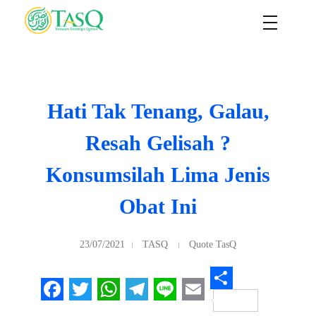
TASQ
Yayasan Tasdiqul Quran
Hati Tak Tenang, Galau,
Resah Gelisah ?
Konsumsilah Lima Jenis
Obat Ini
23/07/2021
TASQ
Quote TasQ
S
F
T
W
T
L
E