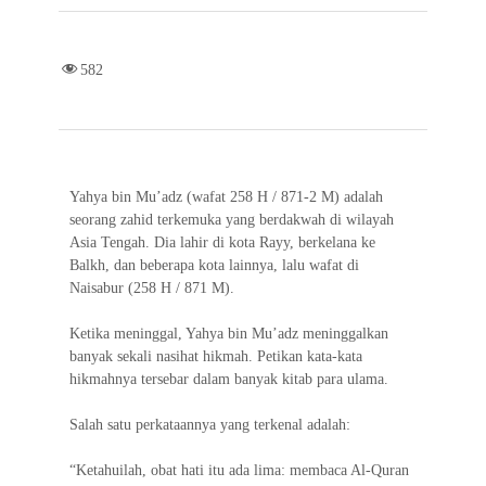
h
a
w
h
e
i
m
a
c
i
a
l
n
a
r
582
e
t
t
e
e
i
e
b
t
s
g
l
o
e
A
r
o
r
p
a
Yahya bin Mu’adz (wafat 258 H / 871-2 M) adalah
seorang zahid terkemuka yang berdakwah di wilayah
k
p
m
Asia Tengah. Dia lahir di kota Rayy, berkelana ke
Balkh, dan beberapa kota lainnya, lalu wafat di
Naisabur (258 H / 871 M).
Ketika meninggal, Yahya bin Mu’adz meninggalkan
banyak sekali nasihat hikmah. Petikan kata-kata
hikmahnya tersebar dalam banyak kitab para ulama.
Salah satu perkataannya yang terkenal adalah:
“Ketahuilah, obat hati itu ada lima: membaca Al-Quran