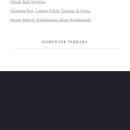
Sebaik-Baik Istighfar
Orangtua Kita, Ladang Pahala Terbesar di Dunia
Jangan Mencari Kebahagiaan dalam Kemaksiatan
KOMENTAR TERBARU