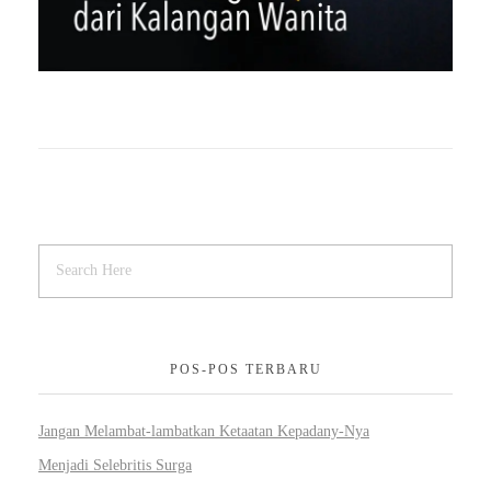
POS-POS TERBARU
Jangan Melambat-lambatkan Ketaatan Kepadany-Nya
Menjadi Selebritis Surga