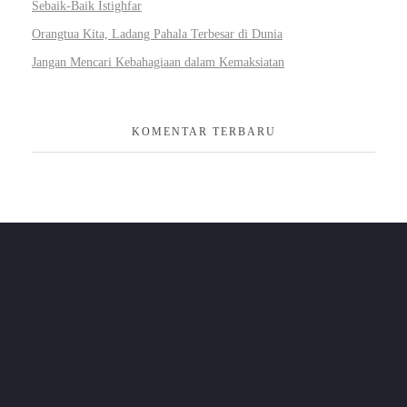
Sebaik-Baik Istighfar
Orangtua Kita, Ladang Pahala Terbesar di Dunia
Jangan Mencari Kebahagiaan dalam Kemaksiatan
KOMENTAR TERBARU