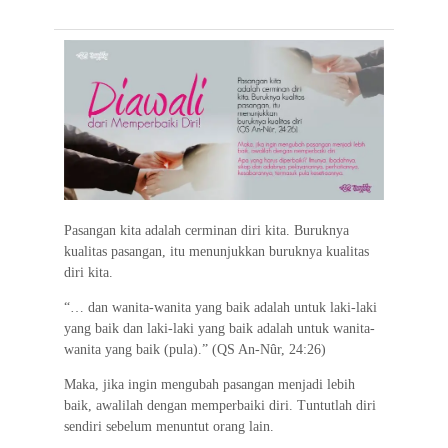
e
t
t
e
e
i
e
b
t
s
g
l
o
e
A
r
o
r
p
a
k
p
m
Pasangan kita adalah cerminan diri kita. Buruknya
kualitas pasangan, itu menunjukkan buruknya kualitas
diri kita.
“… dan wanita-wanita yang baik adalah untuk laki-laki
yang baik dan laki-laki yang baik adalah untuk wanita-
wanita yang baik (pula).” (QS An-Nûr, 24:26)
Maka, jika ingin mengubah pasangan menjadi lebih
baik, awalilah dengan memperbaiki diri. Tuntutlah diri
sendiri sebelum menuntut orang lain.