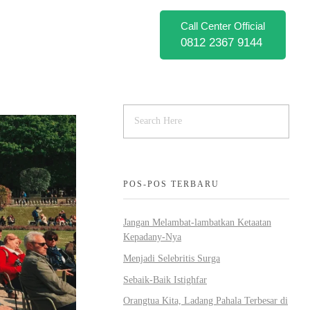
Call Center Official
0812 2367 9144
POS-POS TERBARU
Jangan Melambat-lambatkan Ketaatan
Kepadany-Nya
Menjadi Selebritis Surga
Sebaik-Baik Istighfar
Orangtua Kita, Ladang Pahala Terbesar di