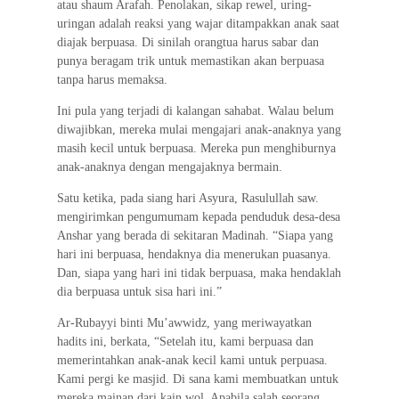
atau shaum Arafah. Penolakan, sikap rewel, uring-
uringan adalah reaksi yang wajar ditampakkan anak saat
diajak berpuasa. Di sinilah orangtua harus sabar dan
punya beragam trik untuk memastikan akan berpuasa
tanpa harus memaksa.
Ini pula yang terjadi di kalangan sahabat. Walau belum
diwajibkan, mereka mulai mengajari anak-anaknya yang
masih kecil untuk berpuasa. Mereka pun menghiburnya
anak-anaknya dengan mengajaknya bermain.
Satu ketika, pada siang hari Asyura, Rasulullah saw.
mengirimkan pengumumam kepada penduduk desa-desa
Anshar yang berada di sekitaran Madinah. “Siapa yang
hari ini berpuasa, hendaknya dia menerukan puasanya.
Dan, siapa yang hari ini tidak berpuasa, maka hendaklah
dia berpuasa untuk sisa hari ini.”
Ar-Rubayyi binti Mu’awwidz, yang meriwayatkan
hadits ini, berkata, “Setelah itu, kami berpuasa dan
memerintahkan anak-anak kecil kami untuk perpuasa.
Kami pergi ke masjid. Di sana kami membuatkan untuk
mereka mainan dari kain wol. Apabila salah seorang