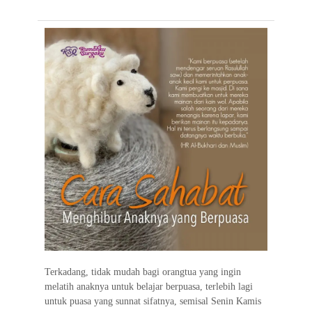
e
t
t
e
e
i
e
b
t
s
g
l
o
e
A
r
o
r
p
a
k
p
m
Terkadang, tidak mudah bagi orangtua yang ingin
melatih anaknya untuk belajar berpuasa, terlebih lagi
untuk puasa yang sunnat sifatnya, semisal Senin Kamis