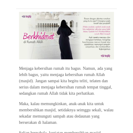
e
t
t
e
e
i
e
b
t
s
g
l
o
e
A
r
o
r
p
a
k
p
m
Menjaga kebersihan rumah itu bagus. Namun, ada yang
lebih bagus, yaitu menjaga kebersihan rumah Allah
(masjid). Jangan sampai kita begitu teliti, telaten dan
serius dalam menjaga kebersihan rumah tempat tinggal,
sedangkan rumah Allah tidak kita perhatikan.
Maka, kalau memungkinkan, anak-anak kita untuk
membersihkan masjid, setidaknya seimggu sekali, walau
sekadar memunguti sampah atau dedaunan yang
berserakan di halaman.
Selian berpahala, kegiatan membersihkan masjid,