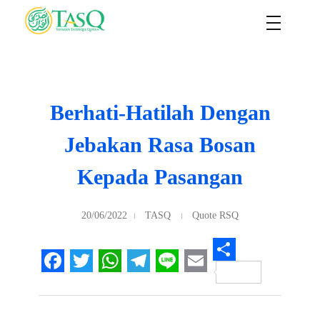
TASQ
Yayasan Tasdiqul Quran
Berhati-Hatilah Dengan
Jebakan Rasa Bosan
Kepada Pasangan
20/06/2022
TASQ
Quote RSQ
S
F
T
W
T
L
E
h
a
w
h
e
i
m
a