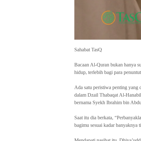
Sahabat TasQ
Bacaan Al-Quran bukan hanya su
hidup, terlebih bagi para penuntut
Ada satu peristiwa penting yang
dalam Dzail Thabaqat Al-Hanabil
bernama Syekh Ibrahim bin Abdu
Saat itu dia berkata, “Perbanyak
bagimu sesuai kadar banyaknya 
Mendapati nasihat itu, Dhiya’u