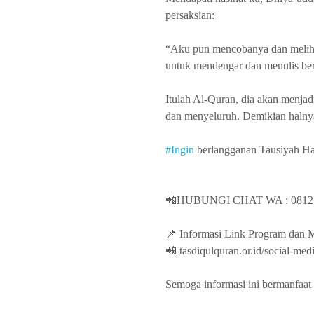
persaksian:
“Aku pun mencobanya dan meliha
untuk mendengar dan menulis ber
Itulah Al-Quran, dia akan menjad
dan menyeluruh. Demikian halnya
#Ingin
berlangganan Tausiyah Ha
📲HUBUNGI CHAT WA : 0812.
📌 Informasi Link Program dan M
📲 tasdiqulquran.or.id/social-med
Semoga informasi ini bermanfaat 