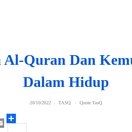
n Al-Quran Dan Kem
Dalam Hidup
20/10/2022
TASQ
Quote TasQ
S