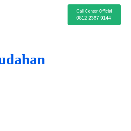
Call Center Official
0812 2367 9144
udahan