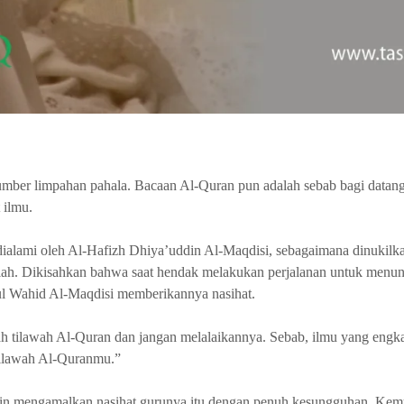
mber limpahan pahala. Bacaan Al-Quran pun adalah sebab bagi data
 ilmu.
 dialami oleh Al-Hafizh Dhiya’uddin Al-Maqdisi, sebagaimana dinukilk
ah. Dikisahkan bahwa saat hendak melakukan perjalanan untuk menunt
l Wahid Al-Maqdisi memberikannya nasihat.
lah tilawah Al-Quran dan jangan melalaikannya. Sebab, ilmu yang eng
tilawah Al-Quranmu.”
ddin mengamalkan nasihat gurunya itu dengan penuh kesungguhan. Kem