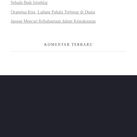
Sebaik-Baik Istighfar
Orangtua Kita, Ladang Pahala Terbesar di Dunia
Jangan Mencari Kebahagiaan dalam Kemaksiatan
KOMENTAR TERBARU