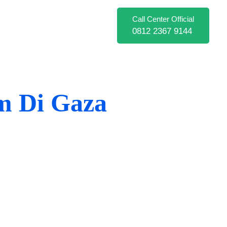
Call Center Official
0812 2367 9144
m Di Gaza