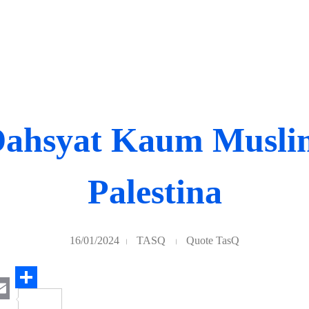
ahsyat Kaum Musli
Palestina
16/01/2024
TASQ
Quote TasQ
S