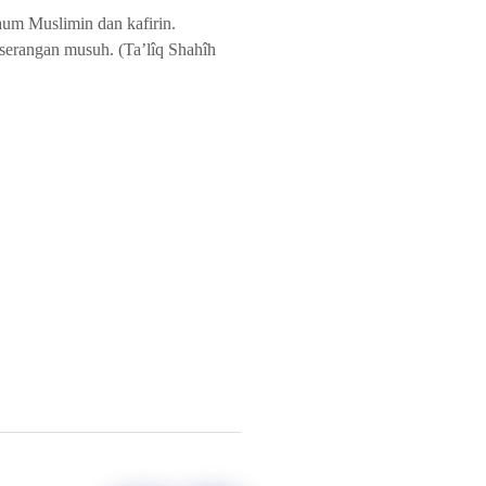
kaum Muslimin dan kafirin.
 serangan musuh. (Ta’lîq Shahîh