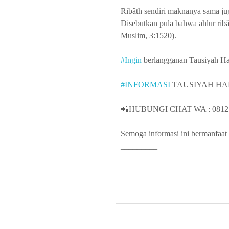
Ribâth sendiri maknanya sama jug
Disebutkan pula bahwa ahlur ribâ
Muslim, 3:1520).
#Ingin
berlangganan Tausiyah Ha
#INFORMASI
TAUSIYAH HA
📲HUBUNGI CHAT WA : 0812.
Semoga informasi ini bermanfaat 
_________