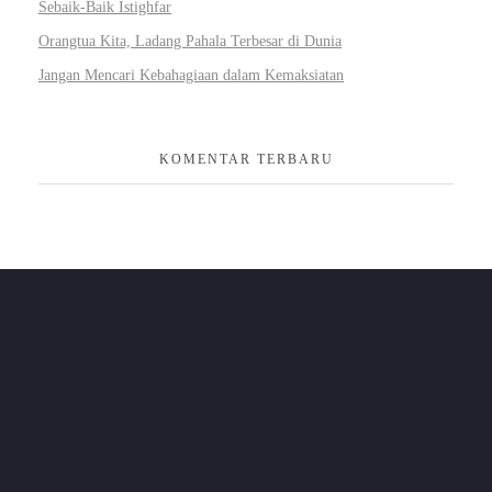
Sebaik-Baik Istighfar
Orangtua Kita, Ladang Pahala Terbesar di Dunia
Jangan Mencari Kebahagiaan dalam Kemaksiatan
KOMENTAR TERBARU